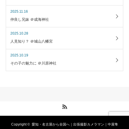
2025.11.16
仲良し兄妹 ＠成海神社
2025.10.28
人見知り？ ＠城山八幡宮
2025.10.19
その子の魅力に ＠川原神社
RSS
Copyright ©
愛知・名古屋から全国へ｜出張撮影カメラマン｜中屋隼