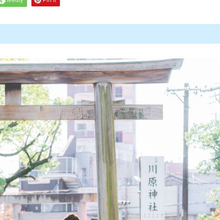
feedly
Pin it