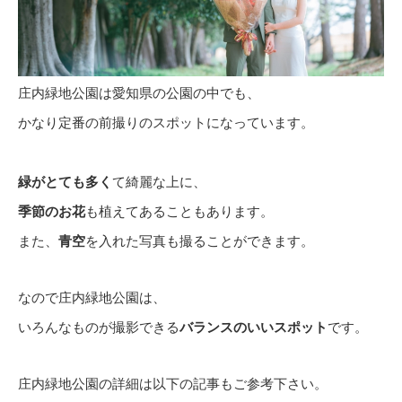
庄内緑地公園は愛知県の公園の中でも、
かなり定番の前撮りのスポットになっています。
緑がとても多く
て綺麗な上に、
季節のお花
も植えてあることもあります。
また、
青空
を入れた写真も撮ることができます。
なので庄内緑地公園は、
いろんなものが撮影できる
バランスのいいスポット
です。
庄内緑地公園の詳細は以下の記事もご参考下さい。