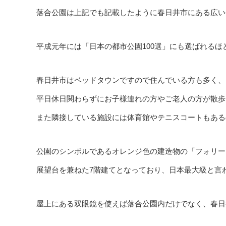
落合公園は上記でも記載したように春日井市にある広い公
平成元年には「日本の都市公園100選」にも選ばれる
春日井市はベッドタウンですので住んでいる方も多く、
平日休日関わらずにお子様連れの方やご老人の方が散歩
また隣接している施設には体育館やテニスコートもある
公園のシンボルであるオレンジ色の建造物の「フォリー
展望台を兼ねた7階建てとなっており、日本最大級と言
屋上にある双眼鏡を使えば落合公園内だけでなく、春日