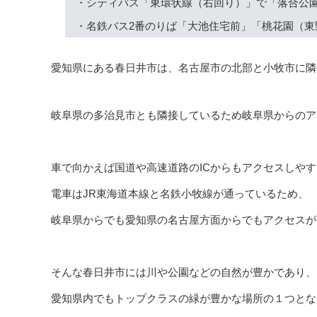
・シティバス「東環状線（右回り）」で「落合公
・名鉄バス2番のりば「大池住宅前」「桃花園（東
愛知県にある春日井市は、名古屋市の北部と小牧市に隣
岐阜県の多治見市とも隣接しているため岐阜県からのア
車で向かえば国道や高速道路のICからもアクセスしや
電車はJR東海道本線と名鉄小牧線が通っているため、
岐阜県からでも愛知県の名古屋方面からでもアクセスが
そんな春日井市には川や公園などの自然が豊かであり、
愛知県内でもトップクラスの緑が豊かな場所の１つとな