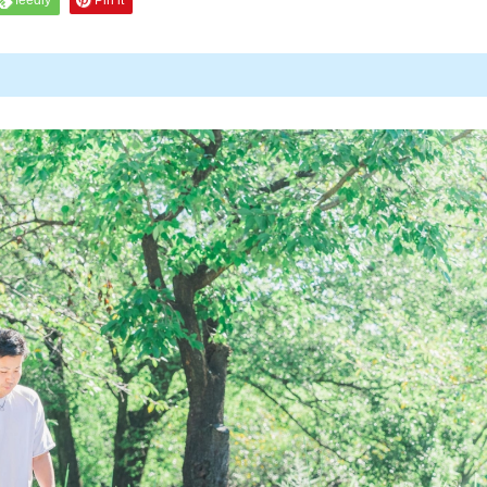
feedly
Pin it